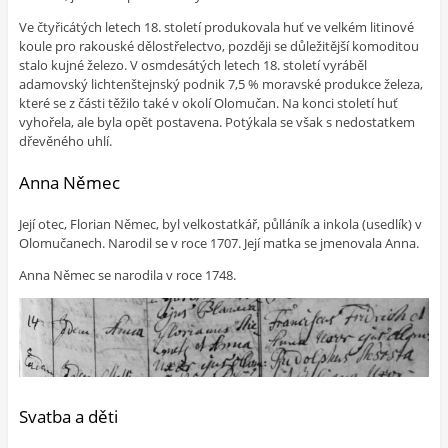
Ve čtyřicátých letech 18. století produkovala huť ve velkém litinové
koule pro rakouské dělostřelectvo, později se důležitější komoditou
stalo kujné železo. V osmdesátých letech 18. století vyráběl
adamovský lichtenštejnský podnik 7,5 % moravské produkce železa,
které se z části těžilo také v okolí Olomučan. Na konci století huť
vyhořela, ale byla opět postavena. Potýkala se však s nedostatkem
dřevěného uhlí.
Anna Němec
Její otec, Florian Němec, byl velkostatkář, půlláník a inkola (usedlík) v
Olomučanech. Narodil se v roce 1707. Její matka se jmenovala Anna.
Anna Němec se narodila v roce 1748.
Svatba a děti