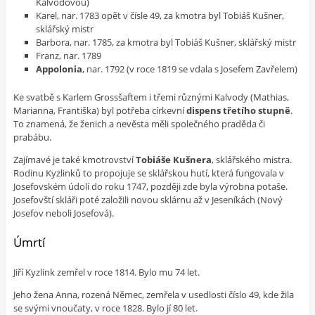
Kalvodovou)
Karel, nar. 1783 opět v čísle 49, za kmotra byl Tobiáš Kušner,
sklářský mistr
Barbora, nar. 1785, za kmotra byl Tobiáš Kušner, sklářský mistr
Franz, nar. 1789
Appolonia
, nar. 1792 (v roce 1819 se vdala s Josefem Zavřelem)
Ke svatbě s Karlem Grossšaftem i třemi různými Kalvody (Mathias,
Marianna, Františka) byl potřeba církevní
dispens třetího stupně
.
To znamená, že ženich a nevěsta měli společného praděda či
prabábu.
Zajímavé je také kmotrovství
Tobiáše Kušnera
, sklářského mistra.
Rodinu Kyzlinků to propojuje se sklářskou hutí, která fungovala v
Josefovském údolí do roku 1747, později zde byla výrobna potaše.
Josefovští skláři poté založili novou sklárnu až v Jeseníkách (Nový
Josefov neboli Josefová).
Úmrtí
Jiří Kyzlink zemřel v roce 1814. Bylo mu 74 let.
Jeho žena Anna, rozená Němec, zemřela v usedlosti číslo 49, kde žila
se svými vnoučaty, v roce 1828. Bylo jí 80 let.