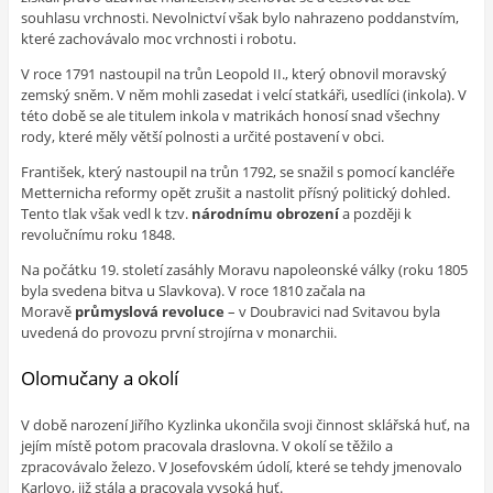
souhlasu vrchnosti. Nevolnictví však bylo nahrazeno poddanstvím,
které zachovávalo moc vrchnosti i robotu.
V roce 1791 nastoupil na trůn Leopold II., který obnovil moravský
zemský sněm. V něm mohli zasedat i velcí statkáři, usedlíci (inkola). V
této době se ale titulem inkola v matrikách honosí snad všechny
rody, které měly větší polnosti a určité postavení v obci.
František, který nastoupil na trůn 1792, se snažil s pomocí kancléře
Metternicha reformy opět zrušit a nastolit přísný politický dohled.
Tento tlak však vedl k tzv.
národnímu obrození
a později k
revolučnímu roku 1848.
Na počátku 19. století zasáhly Moravu napoleonské války (roku 1805
byla svedena bitva u Slavkova). V roce 1810 začala na
Moravě
průmyslová revoluce
– v Doubravici nad Svitavou byla
uvedená do provozu první strojírna v monarchii.
Olomučany a okolí
V době narození Jiřího Kyzlinka ukončila svoji činnost sklářská huť, na
jejím místě potom pracovala draslovna. V okolí se těžilo a
zpracovávalo železo. V Josefovském údolí, které se tehdy jmenovalo
Karlovo, již stála a pracovala vysoká huť.