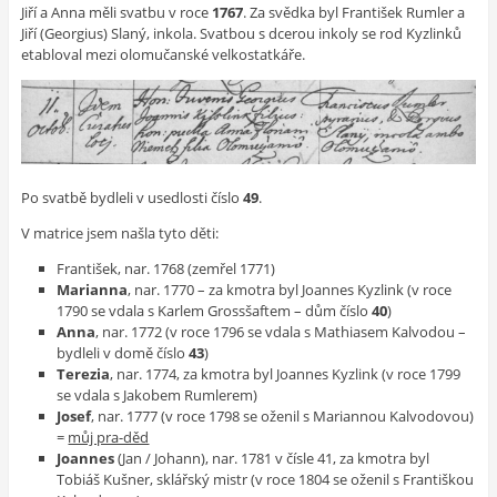
Jiří a Anna měli svatbu v roce
1767
. Za svědka byl František Rumler a
Jiří (Georgius) Slaný, inkola. Svatbou s dcerou inkoly se rod Kyzlinků
etabloval mezi olomučanské velkostatkáře.
Po svatbě bydleli v usedlosti číslo
49
.
V matrice jsem našla tyto děti:
František, nar. 1768 (zemřel 1771)
Marianna
, nar. 1770 – za kmotra byl Joannes Kyzlink (v roce
1790 se vdala s Karlem Grossšaftem – dům číslo
40
)
Anna
, nar. 1772 (v roce 1796 se vdala s Mathiasem Kalvodou –
bydleli v domě číslo
43
)
Terezia
, nar. 1774, za kmotra byl Joannes Kyzlink (v roce 1799
se vdala s Jakobem Rumlerem)
Josef
, nar. 1777 (v roce 1798 se oženil s Mariannou Kalvodovou)
=
můj pra-děd
Joannes
(Jan / Johann), nar. 1781 v čísle 41, za kmotra byl
Tobiáš Kušner, sklářský mistr (v roce 1804 se oženil s Františkou