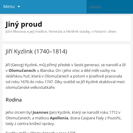
Menu
Jiný proud
Jižní Morava a její tradice, řemesla a hliněné stavby, v historii i dnes
Jiří Kyzlink (1740–1814)
Jiří (Georg) Kyzlink, můj přímý předek v šesté generaci, se narodil a žil
v
Olomučanech
u Blanska. On i jeho otec a děd měli vazby na
sklářskou huť, která v Olomučanech a potom v Josefově pracovala
od roku 1676 do roku 1747. Díky svatbě se Jiří Kyzlink etabloval mezi
olomučanské velkostatkáře.
Rodina
Jeho otcem byl
Joannes
(Jan) Kyzlink, který se narodil roku 1712 v
Olomučanech, a matkou
Apollonia
, dcera Caspara Fialy z Pozořic,
tedy z centra knížecí správy.
Svatbu měli v Olomučanech v roce 1735.