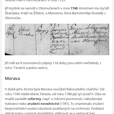
Jiří Kyzlink se narodil v Olomučanech v roce
1740
. Kmotrem mu byl Jiří
Škarópka, krejčí ze Žižlavic, a Marianna, žena Bartoloměje Dosedly z
Olomučan.
Jiří měl asi 8 sourozenců (zápisy z té doby jsou velmi nečitelné), z
toho 7 bratrů a jednu sestru.
Morava
V době jeho života byla Morava součástí Rakouského císařství. Od
roku 1740 vládla Marie Terezie, od roku 1780 její syn Josef II. Oba se
snažili zavádět
reformy
, např. v robotní povinnosti, náboženské
toleranci nebo
zrušení nevolnictví
(1781). To znamenalo zrušení
bezprostřední osobní závislosti poddaných na vrchnosti. Poddaní
získali právo uzavírat manželství, stěhovat se a cestovat bez