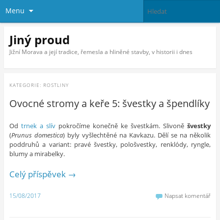
Menu
Jiný proud
Jižní Morava a její tradice, řemesla a hliněné stavby, v historii i dnes
KATEGORIE:
ROSTLINY
Ovocné stromy a keře 5: švestky a špendlíky
Od
trnek a slív
pokročíme konečně ke švestkám. Slivoně
švestky
(
Prunus domestica
) byly vyšlechtěné na Kavkazu. Dělí se na několik
poddruhů a variant: pravé švestky, pološvestky, renklódy, ryngle,
blumy a mirabelky.
Celý příspěvek
→
15/08/2017
Napsat komentář