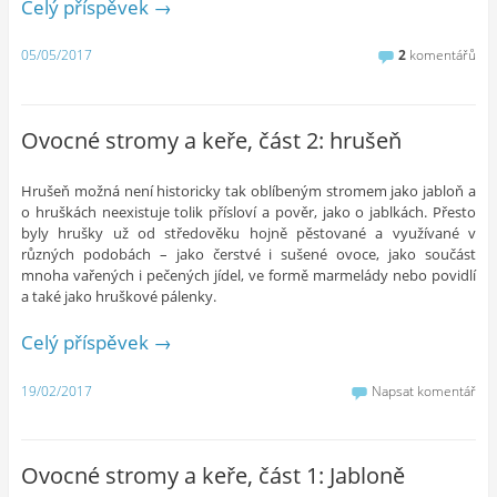
Celý příspěvek
→
05/05/2017
2
komentářů
Ovocné stromy a keře, část 2: hrušeň
Hrušeň možná není historicky tak oblíbeným stromem jako jabloň a
o hruškách neexistuje tolik přísloví a pověr, jako o jablkách. Přesto
byly hrušky už od středověku hojně pěstované a využívané v
různých podobách – jako čerstvé i sušené ovoce, jako součást
mnoha vařených i pečených jídel, ve formě marmelády nebo povidlí
a také jako hruškové pálenky.
Celý příspěvek
→
19/02/2017
Napsat komentář
Ovocné stromy a keře, část 1: Jabloně