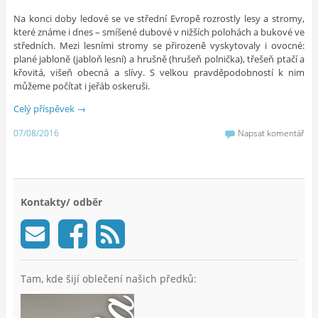
Na konci doby ledové se ve střední Evropě rozrostly lesy a stromy,
které známe i dnes – smíšené dubové v nižších polohách a bukové ve
středních. Mezi lesními stromy se přirozeně vyskytovaly i ovocné:
plané jabloně (jabloň lesní) a hrušně (hrušeň polnička), třešeň ptačí a
křovitá, višeň obecná a slívy. S velkou pravděpodobností k nim
můžeme počítat i jeřáb oskeruši.
Celý příspěvek
→
07/08/2016
Napsat komentář
Kontakty/ odběr
Tam, kde šijí oblečení našich předků: