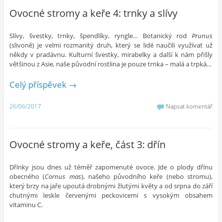
Ovocné stromy a keře 4: trnky a slívy
Slívy, švestky, trnky, špendlíky, ryngle… Botanický rod
Prunus
(slivoně) je velmi rozmanitý druh, který se lidé naučili využívat už
někdy v pradávnu. Kulturní švestky, mirabelky a další k nám přišly
většinou z Asie, naše původní rostlina je pouze trnka – malá a trpká…
Celý příspěvek
→
26/06/2017
Napsat komentář
Ovocné stromy a keře, část 3: dřín
Dřínky jsou dnes už téměř zapomenuté ovoce. Jde o plody dřínu
obecného (
Cornus mas
), našeho původního keře (nebo stromu),
který brzy na jaře upoutá drobnými žlutými květy a od srpna do září
chutnými leskle červenými peckovicemi s vysokým obsahem
vitaminu C.