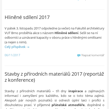
Hliněné sdílení 2017
V pátek 3. listopadu 2017 odpoledne (a večer) na Fakultě architektury
VUT Brno proběhla akce s názvem
Hliněné sdílení
. Sešli se na ní
odborníci a uznávané kapacity v oboru práce s hliněnými omítkami
(a nejen s nimi).
Celý příspěvek
→
06/11/2017
Napsat komentář
Stavby z přírodních materiálů 2017 (reportáž
z konference)
Stavby z přírodních materiálů – tři dny
inspirace
a zajímavých
informací i zamyšlení pro každého, kdo se o toto téma zajímá.
Alespoň pár nových poznatků si odnesli úplní laici i profíci s
dlouholetou praxí. V příjemné
přátelské atmosféře
, doplněné o