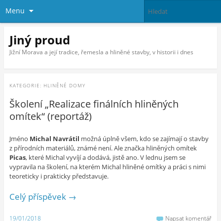
Menu
Jiný proud
Jižní Morava a její tradice, řemesla a hliněné stavby, v historii i dnes
KATEGORIE:
HLINĚNÉ DOMY
Školení „Realizace finálních hliněných
omítek“ (reportáž)
Jméno
Michal Navrátil
možná úplně všem, kdo se zajímají o stavby
z přírodních materiálů, známé není. Ale značka hliněných omítek
Picas
, které Michal vyvíjí a dodává, jistě ano. V lednu jsem se
vypravila na školení, na kterém Michal hliněné omítky a práci s nimi
teoreticky i prakticky představuje.
Celý příspěvek
→
19/01/2018
Napsat komentář