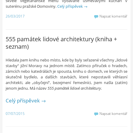
skvělé vegetariánské menu vydávané usměvavými kuchaři v
suterénu pražské Domoviny.
Celý příspěvek
→
26/03/2017
Napsat komentář
555 památek lidové architektury (kniha +
seznam)
Hledala jsem knihu nebo místo, kde by byly seřazené všechny „lidové
stavby“ jižní Moravy na jednom místě. Zatímco příruček o hradech,
zámcích nebo katedrálách je spousta, knihu o domech, ve kterých se
skutečně bydlelo, a dalších stavbách, které nepostavili věhlasní
architekti, ale „obyčejní“, bezejmení řemeslníci, jsem našla (zatím)
jenom jednu. Má název
555 památek lidové architektury
.
Celý příspěvek
→
07/07/2015
Napsat komentář